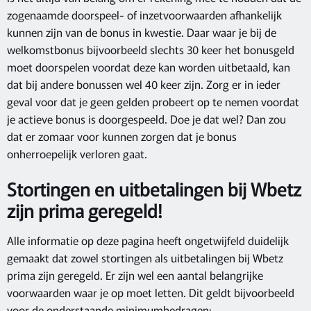
zogenaamde doorspeel- of inzetvoorwaarden afhankelijk
kunnen zijn van de bonus in kwestie. Daar waar je bij de
welkomstbonus bijvoorbeeld slechts 30 keer het bonusgeld
moet doorspelen voordat deze kan worden uitbetaald, kan
dat bij andere bonussen wel 40 keer zijn. Zorg er in ieder
geval voor dat je geen gelden probeert op te nemen voordat
je actieve bonus is doorgespeeld. Doe je dat wel? Dan zou
dat er zomaar voor kunnen zorgen dat je bonus
onherroepelijk verloren gaat.
Stortingen en uitbetalingen bij Wbetz
zijn prima geregeld!
Alle informatie op deze pagina heeft ongetwijfeld duidelijk
gemaakt dat zowel stortingen als uitbetalingen bij Wbetz
prima zijn geregeld. Er zijn wel een aantal belangrijke
voorwaarden waar je op moet letten. Dit geldt bijvoorbeeld
voor de onderstaande minimumbedragen: