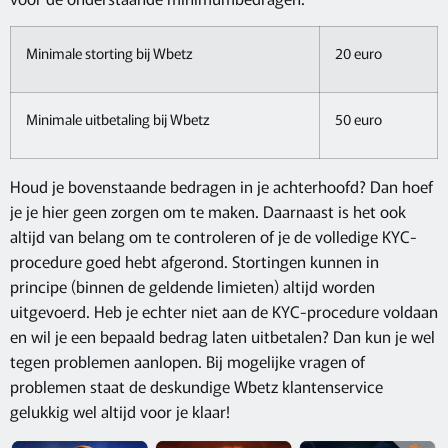
Minimale storting bij Wbetz
20 euro
Minimale uitbetaling bij Wbetz
50 euro
Houd je bovenstaande bedragen in je achterhoofd? Dan hoef
je je hier geen zorgen om te maken. Daarnaast is het ook
altijd van belang om te controleren of je de volledige KYC-
procedure goed hebt afgerond. Stortingen kunnen in
principe (binnen de geldende limieten) altijd worden
uitgevoerd. Heb je echter niet aan de KYC-procedure voldaan
en wil je een bepaald bedrag laten uitbetalen? Dan kun je wel
tegen problemen aanlopen. Bij mogelijke vragen of
problemen staat de deskundige Wbetz klantenservice
gelukkig wel altijd voor je klaar!