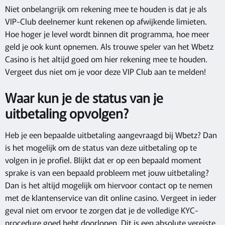
Niet onbelangrijk om rekening mee te houden is dat je als
VIP-Club deelnemer kunt rekenen op afwijkende limieten.
Hoe hoger je level wordt binnen dit programma, hoe meer
geld je ook kunt opnemen. Als trouwe speler van het Wbetz
Casino is het altijd goed om hier rekening mee te houden.
Vergeet dus niet om je voor deze VIP Club aan te melden!
Waar kun je de status van je
uitbetaling opvolgen?
Heb je een bepaalde uitbetaling aangevraagd bij Wbetz? Dan
is het mogelijk om de status van deze uitbetaling op te
volgen in je profiel. Blijkt dat er op een bepaald moment
sprake is van een bepaald probleem met jouw uitbetaling?
Dan is het altijd mogelijk om hiervoor contact op te nemen
met de klantenservice van dit online casino. Vergeet in ieder
geval niet om ervoor te zorgen dat je de volledige KYC-
procedure goed hebt doorlopen. Dit is een absolute vereiste